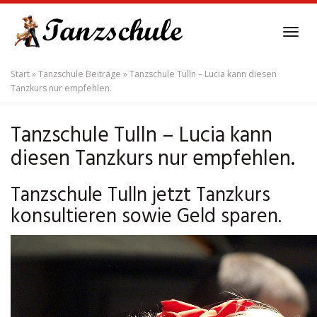
Skip
to
Tog
main
navi
content
Start
»
Tanzschule Beiträge
»
Tanzschule Tulln – Lucia kann diesen
Tanzkurs nur empfehlen.
Tanzschule Tulln – Lucia kann
diesen Tanzkurs nur empfehlen.
Tanzschule Tulln jetzt Tanzkurs
konsultieren sowie Geld sparen.