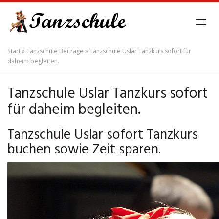
Skip
to
Tog
main
navi
content
Start
»
Tanzschule Beiträge
»
Tanzschule Uslar Tanzkurs sofort für
daheim begleiten.
Tanzschule Uslar Tanzkurs sofort
für daheim begleiten.
Tanzschule Uslar sofort Tanzkurs
buchen sowie Zeit sparen.