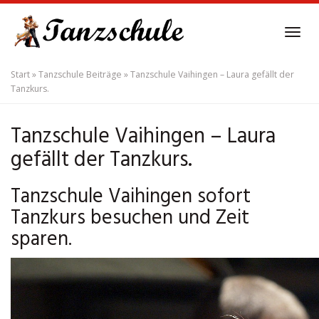
Skip
to
Tog
main
navi
content
Start
»
Tanzschule Beiträge
»
Tanzschule Vaihingen – Laura gefällt der
Tanzkurs.
Tanzschule Vaihingen – Laura
gefällt der Tanzkurs.
Tanzschule Vaihingen sofort
Tanzkurs besuchen und Zeit
sparen.