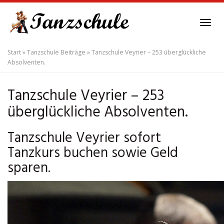
Skip
to
Tog
main
navi
content
Start
»
Tanzschule Beiträge
»
Tanzschule Veyrier – 253 überglückliche
Absolventen.
Tanzschule Veyrier – 253
überglückliche Absolventen.
Tanzschule Veyrier sofort
Tanzkurs buchen sowie Geld
sparen.