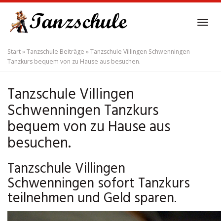
Skip
to
Tog
main
navi
content
Start
»
Tanzschule Beiträge
»
Tanzschule Villingen Schwenningen
Tanzkurs bequem von zu Hause aus besuchen.
Tanzschule Villingen
Schwenningen Tanzkurs
bequem von zu Hause aus
besuchen.
Tanzschule Villingen
Schwenningen sofort Tanzkurs
teilnehmen und Geld sparen.