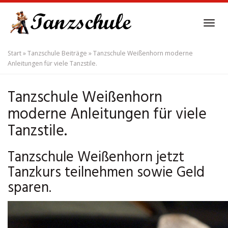
Skip
to
Tog
main
navi
content
Start
»
Tanzschule Beiträge
»
Tanzschule Weißenhorn moderne
Anleitungen für viele Tanzstile.
Tanzschule Weißenhorn
moderne Anleitungen für viele
Tanzstile.
Tanzschule Weißenhorn jetzt
Tanzkurs teilnehmen sowie Geld
sparen.