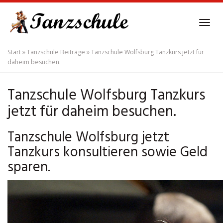
Skip
to
Tog
main
navi
content
Start
»
Tanzschule Beiträge
»
Tanzschule Wolfsburg Tanzkurs jetzt für
daheim besuchen.
Tanzschule Wolfsburg Tanzkurs
jetzt für daheim besuchen.
Tanzschule Wolfsburg jetzt
Tanzkurs konsultieren sowie Geld
sparen.