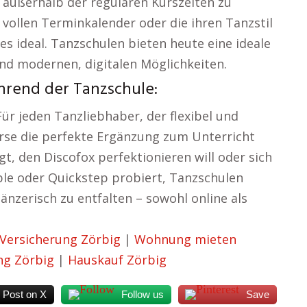
h außerhalb der regulären Kurszeiten zu
ollen Terminkalender oder die ihren Tanzstil
es ideal. Tanzschulen bieten heute eine ideale
und modernen, digitalen Möglichkeiten.
hrend der Tanzschule:
Für jeden Tanzliebhaber, der flexibel und
Kurse die perfekte Ergänzung zum Unterricht
t, den Discofox perfektionieren will oder sich
le oder Quickstep probiert, Tanzschulen
änzerisch zu entfalten – sowohl online als
Versicherung Zörbig
|
Wohnung mieten
ng Zörbig
|
Hauskauf Zörbig
Post on X
Follow us
Save