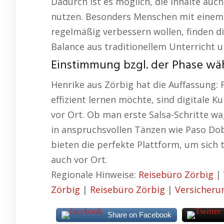
Dadurch ist es möglich, die Inhalte auc
nutzen. Besonders Menschen mit einem v
regelmäßig verbessern wollen, finden di
Balance aus traditionellem Unterricht 
Einstimmung bzgl. der Phase wä
Henrike aus Zörbig hat die Auffassung: 
effizient lernen möchte, sind digitale 
vor Ort. Ob man erste Salsa-Schritte wag
in anspruchsvollen Tänzen wie Paso Dob
bieten die perfekte Plattform, um sich t
auch vor Ort.
Regionale Hinweise:
Reisebüro Zörbig
|
Zörbig
|
Reisebüro Zörbig
|
Versicheru
Share on Facebook