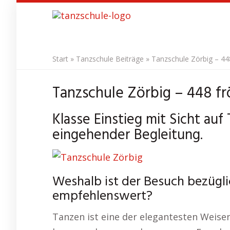
Skip
to
main
content
Start
»
Tanzschule Beiträge
»
Tanzschule Zörbig – 448
Tanzschule Zörbig – 448 fr
Klasse Einstieg mit Sicht auf 
eingehender Begleitung.
Weshalb ist der Besuch bezügli
empfehlenswert?
Tanzen ist eine der elegantesten Weisen,