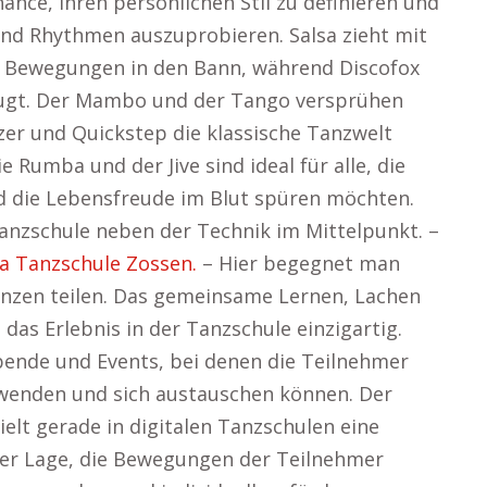
ance, ihren persönlichen Stil zu definieren und
und Rhythmen auszuprobieren. Salsa zieht mit
n Bewegungen in den Bann, während Discofox
zeugt. Der Mambo und der Tango versprühen
zer und Quickstep die klassische Tanzwelt
 Rumba und der Jive sind ideal für alle, die
 die Lebensfreude im Blut spüren möchten.
anzschule neben der Technik im Mittelpunkt. –
a Tanzschule Zossen.
– Hier begegnet man
anzen teilen. Das gemeinsame Lernen, Lachen
as Erlebnis in der Tanzschule einzigartig.
bende und Events, bei denen die Teilnehmer
nwenden und sich austauschen können. Der
elt gerade in digitalen Tanzschulen eine
 der Lage, die Bewegungen der Teilnehmer