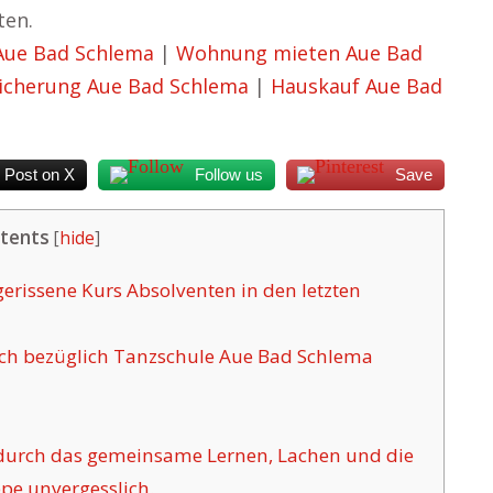
ten.
Aue Bad Schlema
|
Wohnung mieten Aue Bad
icherung Aue Bad Schlema
|
Hauskauf Aue Bad
Post on X
Follow us
Save
tents
[
hide
]
rissene Kurs Absolventen in den letzten
uch bezüglich Tanzschule Aue Bad Schlema
 durch das gemeinsame Lernen, Lachen und die
pe unvergesslich.