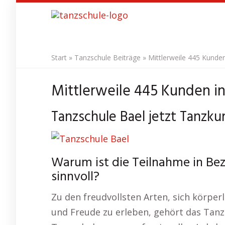
Skip
to
main
content
Start
»
Tanzschule Beiträge
»
Mittlerweile 445 Kunde
Mittlerweile 445 Kunden in
Tanzschule Bael jetzt Tanzku
Warum ist die Teilnahme in Bez
sinnvoll?
Zu den freudvollsten Arten, sich körpe
und Freude zu erleben, gehört das Tan