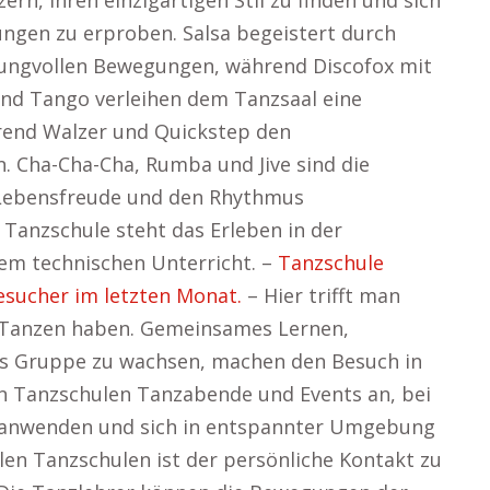
rn, ihren einzigartigen Stil zu finden und sich
gen zu erproben. Salsa begeistert durch
ungvollen Bewegungen, während Discofox mit
und Tango verleihen dem Tanzsaal eine
rend Walzer und Quickstep den
. Cha-Cha-Cha, Rumba und Jive sind die
 Lebensfreude und den Rhythmus
 Tanzschule steht das Erleben in der
em technischen Unterricht. –
Tanzschule
esucher im letzten Monat.
– Hier trifft man
rs Tanzen haben. Gemeinsames Lernen,
ls Gruppe zu wachsen, machen den Besuch in
en Tanzschulen Tanzabende und Events an, bei
e anwenden und sich in entspannter Umgebung
len Tanzschulen ist der persönliche Kontakt zu