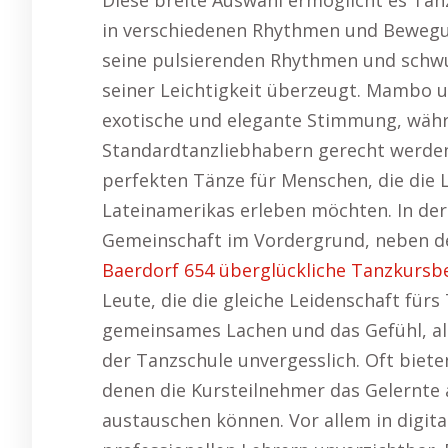
Diese breite Auswahl ermöglicht es Tänze
in verschiedenen Rhythmen und Bewegun
seine pulsierenden Rhythmen und schw
seiner Leichtigkeit überzeugt. Mambo 
exotische und elegante Stimmung, wäh
Standardtanzliebhabern gerecht werden
perfekten Tänze für Menschen, die die
Lateinamerikas erleben möchten. In der
Gemeinschaft im Vordergrund, neben d
Baerdorf 654 überglückliche Tanzkursb
Leute, die die gleiche Leidenschaft fü
gemeinsames Lachen und das Gefühl, a
der Tanzschule unvergesslich. Oft biet
denen die Kursteilnehmer das Gelernt
austauschen können. Vor allem in digita