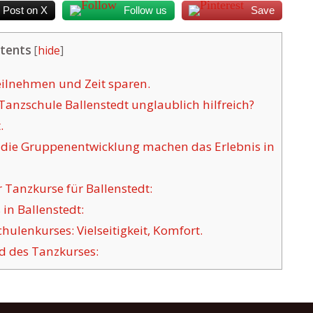
Post on X
Follow us
Save
tents
[
hide
]
eilnehmen und Zeit sparen.
Tanzschule Ballenstedt unglaublich hilfreich?
.
die Gruppenentwicklung machen das Erlebnis in
Tanzkurse für Ballenstedt:
in Ballenstedt:
ulenkurses: Vielseitigkeit, Komfort.
d des Tanzkurses: