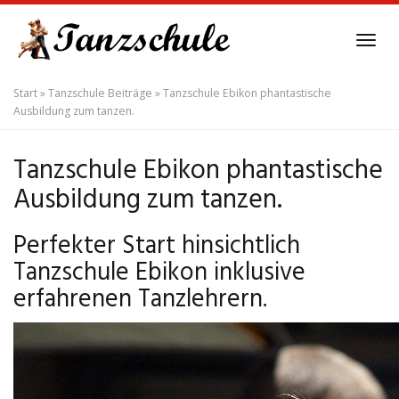
Skip
to
Tog
main
navi
content
Start
»
Tanzschule Beiträge
»
Tanzschule Ebikon phantastische
Ausbildung zum tanzen.
Tanzschule Ebikon phantastische
Ausbildung zum tanzen.
Perfekter Start hinsichtlich
Tanzschule Ebikon inklusive
erfahrenen Tanzlehrern.