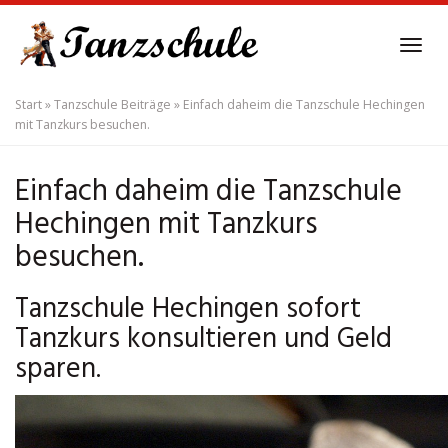
Skip
to
Tog
main
navi
content
Start
»
Tanzschule Beiträge
»
Einfach daheim die Tanzschule Hechingen
mit Tanzkurs besuchen.
Einfach daheim die Tanzschule
Hechingen mit Tanzkurs
besuchen.
Tanzschule Hechingen sofort
Tanzkurs konsultieren und Geld
sparen.