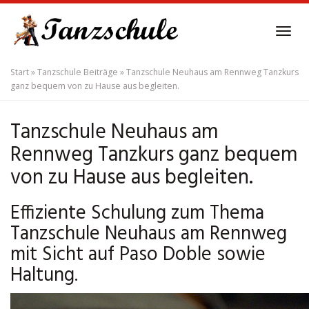
Skip
to
Tog
main
navi
content
Start
»
Tanzschule Beiträge
»
Tanzschule Neuhaus am Rennweg Tanzkurs
ganz bequem von zu Hause aus begleiten.
Tanzschule Neuhaus am
Rennweg Tanzkurs ganz bequem
von zu Hause aus begleiten.
Effiziente Schulung zum Thema
Tanzschule Neuhaus am Rennweg
mit Sicht auf Paso Doble sowie
Haltung.