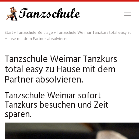
Skip
to
Tog
main
navi
content
Start
»
Tanzschule Beiträge
»
Tanzschule Weimar Tanzkurs total easy zu
Hause mit dem Partner absolvieren.
Tanzschule Weimar Tanzkurs
total easy zu Hause mit dem
Partner absolvieren.
Tanzschule Weimar sofort
Tanzkurs besuchen und Zeit
sparen.