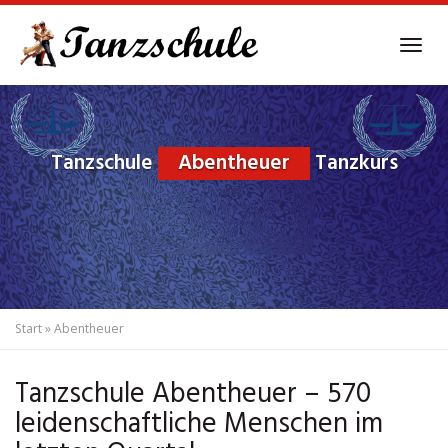
Skip
to
Tog
main
navi
content
Tanzschule
Abentheuer
Tanzkurs
Start
»
Abentheuer
Tanzschule Abentheuer – 570
leidenschaftliche Menschen im