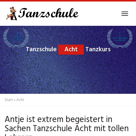
Skip
to
Tog
main
navi
content
Tanzschule
Acht
Tanzkurs
Start
»
Acht
Antje ist extrem begeistert in
Sachen Tanzschule Acht mit tollen