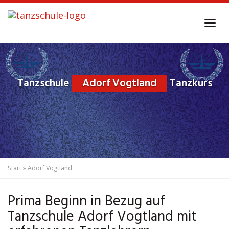
Skip
to
Tog
main
navi
content
Tanzschule
Adorf Vogtland
Tanzkurs
Start
»
Adorf Vogtland
Prima Beginn in Bezug auf
Tanzschule Adorf Vogtland mit