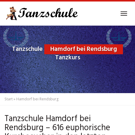
Skip
to
Tog
main
navi
content
Tanzschule
Hamdorf bei Rendsburg
Tanzkurs
Start
»
Hamdorf bei Rendsburg
Tanzschule Hamdorf bei
Rendsburg – 616 euphorische