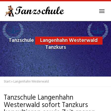
Skip
to
Tog
main
navi
content
Tanzschule
Langenhahn Westerwald
Tanzkurs
Start
»
Langenhahn Westerwald
Tanzschule Langenhahn
Westerwald sofort Tanzkurs