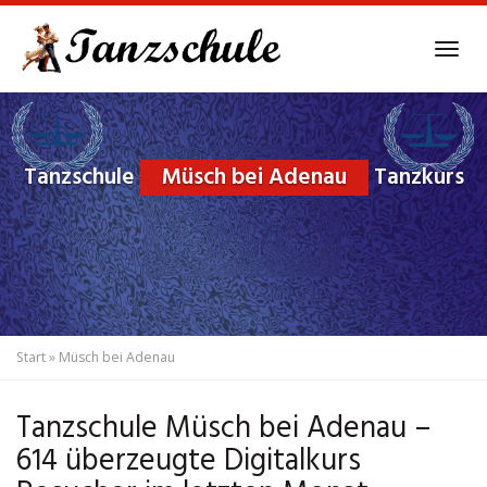
Skip
to
Tog
main
navi
content
Tanzschule
Müsch bei Adenau
Tanzkurs
Start
»
Müsch bei Adenau
Tanzschule Müsch bei Adenau –
614 überzeugte Digitalkurs