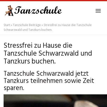
Skip
to
Tog
main
navi
content
Start
»
Tanzschule Beiträge
»
Stressfrei zu Hause die Tanzschule
Schwarzwald und Tanzkurs buchen.
Stressfrei zu Hause die
Tanzschule Schwarzwald und
Tanzkurs buchen.
Tanzschule Schwarzwald jetzt
Tanzkurs teilnehmen sowie Zeit
sparen.