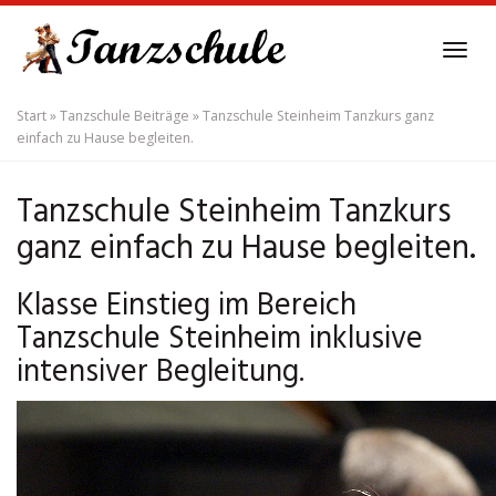
Skip
to
Tog
main
navi
content
Start
»
Tanzschule Beiträge
»
Tanzschule Steinheim Tanzkurs ganz
einfach zu Hause begleiten.
Tanzschule Steinheim Tanzkurs
ganz einfach zu Hause begleiten.
Klasse Einstieg im Bereich
Tanzschule Steinheim inklusive
intensiver Begleitung.