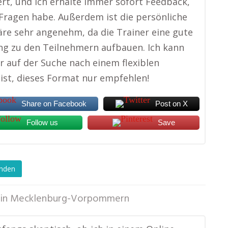
ert, und ich erhalte immer sofort Feedback,
Fragen habe. Außerdem ist die persönliche
e sehr angenehm, da die Trainer eine gute
g zu den Teilnehmern aufbauen. Ich kann
r auf der Suche nach einem flexiblen
ist, dieses Format nur empfehlen!
Share on Facebook
Post on X
Follow us
Save
enden
in
Mecklenburg-Vorpommern