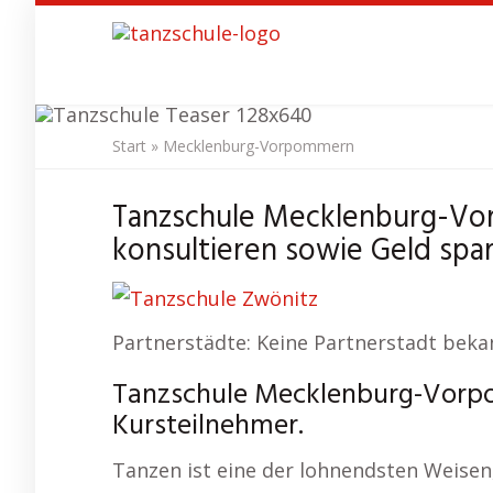
Skip
to
main
content
Start
»
Mecklenburg-Vorpommern
Tanzschule
M
Tanzschule Mecklenburg-Vo
konsultieren sowie Geld spar
Partnerstädte: Keine Partnerstadt beka
Tanzschule Mecklenburg-Vorpo
Kursteilnehmer.
Tanzen ist eine der lohnendsten Weisen