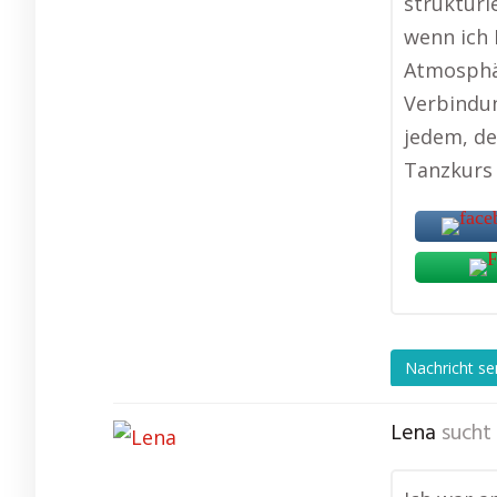
strukturi
wenn ich 
Atmosphär
Verbindun
jedem, de
Tanzkurs 
Nachricht s
Lena
sucht 